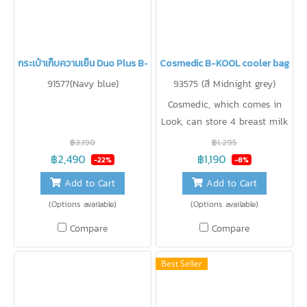
กระเป๋าเก็บความเย็น Duo Plus B-KOOL
Cosmedic B-KOOL cooler bag
91577(Navy blue)
93575 (สี Midnight grey)
Cosmedic, which comes in
Look, can store 4 breast milk
bags / can store cosmetics,
฿3,190
฿1,295
keep cold 11.9 degrees for 17
฿2,490
฿1,190
-22%
-8%
hours.
Add to Cart
Add to Cart
(Options available)
(Options available)
Compare
Compare
Best Seller