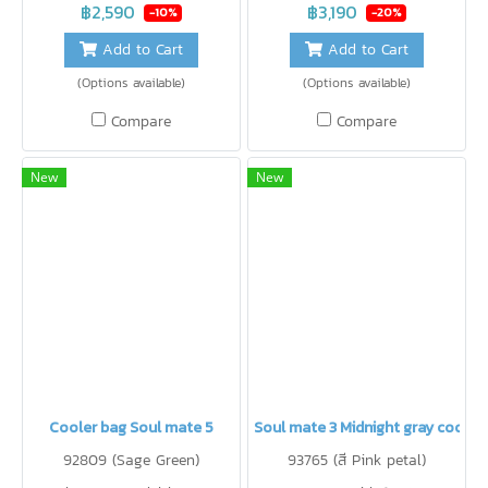
be separated into 2 bags, can
฿2,590
฿3,190
-10%
-20%
be carried / backpack /
Add to Cart
Add to Cart
crossbody.
(Options available)
(Options available)
Compare
Compare
New
New
Cooler bag Soul mate 5
Soul mate 3 Midnight gray coole
92809 (Sage Green)
93765 (สี Pink petal)