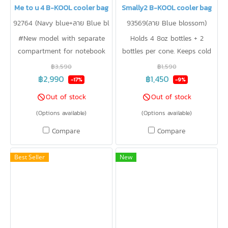
Me to u 4 B-KOOL cooler bag
Smally2 B-KOOL cooler bag
92764 (Navy blue+ลาย Blue bl
93569(ลาย Blue blossom)
ossom)
#New model with separate
Holds 4 8oz bottles + 2
compartment for notebook
bottles per cone. Keeps cold
and breast pump, lightweight,
9.3 degrees for 15 hours
฿3,590
฿1,590
compact size, 1 set with 2
฿2,990
฿1,450
-17%
-9%
bags, can store 4 8oz milk
Out of stock
Out of stock
bottles + 2 milk bottles per
(Options available)
(Options available)
cone, keep cold 9.3°C for 15
hours.
Compare
Compare
Best Seller
New