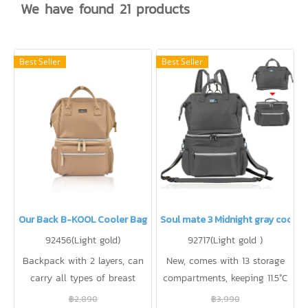
We have found 21 products
Best Seller
Best Seller
Our Back B-KOOL Cooler Bag
Soul mate 3 Midnight gray coole
92456(Light gold)
92717(Light gold )
Backpack with 2 layers, can
New, comes with 13 storage
carry all types of breast
compartments, keeping 11.5°C
pumps.
cold for up to 20 hours, can
฿2,890
฿3,990