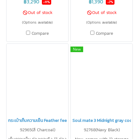
compact size, 1 set with 2
นาน 16 ชม.
฿3,290
฿1,390
-11%
-7%
bags, can store 4 8oz milk
Out of stock
Out of stock
bottles + 2 milk bottles per
(Options available)
(Options available)
cone, keep cold 9.3°C for 15
hours.
Compare
Compare
New
กระเป๋าเก็บความเย็น Feather feel2 B-KOOL
Soul mate 3 Midnight gray coole
92965(สี Charcoal)
92768(Navy Black)