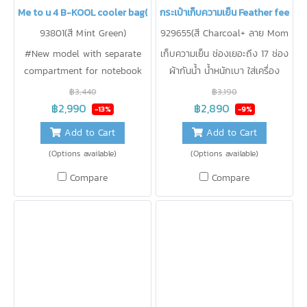
Me to u 4 B-KOOL cooler bag(copy)(copy)
กระเป๋าเก็บความเย็น Feather feel2
93801(สี Mint Green)
929655(สี Charcoal+ ลาย Mom
my&Me)
#New model with separate
เก็บความเย็น ช่องเยอะถึง 17 ช่อง
compartment for notebook
ผ้ากันน้ำ น้ำหนักเบา ใส่เครื่อง
and breast pump, lightweight,
ปั๊ม+ipad+Cooler Bagได้ในใบ
฿3,440
฿3,190
compact size, 1 set with 2
เดียว
฿2,990
฿2,890
-13%
-9%
bags, can store 4 8oz milk
Add to Cart
Add to Cart
bottles + 2 milk bottles per
(Options available)
(Options available)
cone, keep cold 9.3°C for 15
hours.
Compare
Compare