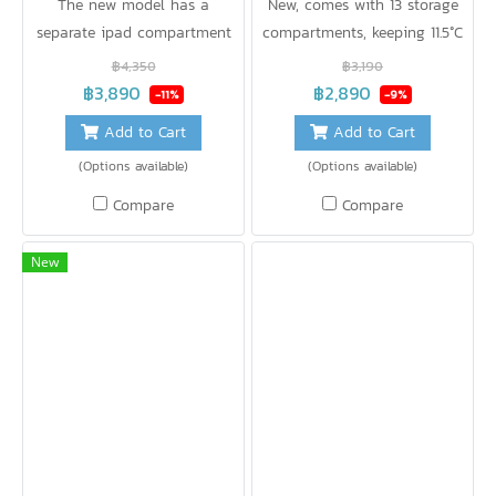
The new model has a
New, comes with 13 storage
separate ipad compartment
compartments, keeping 11.5°C
with a breast pump +
cold for up to 20 hours, can
฿4,350
฿3,190
baggage. Keep cool at 11 ° C
be separated into 2 bags, can
฿3,890
฿2,890
-11%
-9%
for up to 20 hours. Can
be carried / backpack /
Add to Cart
Add to Cart
separate the bag into 2 bags,
crossbody.
(Options available)
(Options available)
can be carried / backpack /
shoulder bag. Up to 12
Compare
Compare
storage compartments.
New