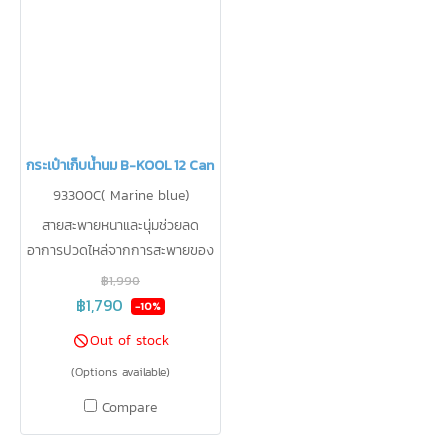
กระเป๋าเก็บน้ำนม B-KOOL 12 Can C(copy)
93300C( Marine blue)
สายสะพายหนาและนุ่มช่วยลด
อาการปวดไหล่จากการสะพายของ
หนัก กระเป๋าด้านหน้าสำหรับเก็บ
฿1,990
เครื่องปั๊มนมขนาดเล็ก ด้านในเก็บ
฿1,790
-10%
ขวดนมขนาด 8 oz ได้ 4 ขวด +
Out of stock
ขวดต่อกรวยได้ 2 ขวด เก็บความ
(Options available)
เย็น 8.9 องศา นาน 12 ชั่วโมง
Compare