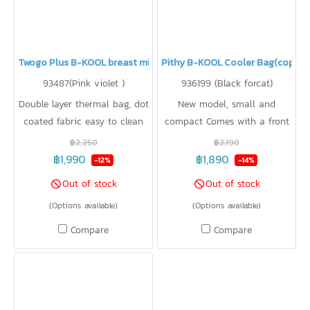
Twogo Plus B-KOOL breast milk storage bag
Pithy B-KOOL Cooler Bag(copy)(
93487(Pink violet )
936199 (Black forcat)
Double layer thermal bag, dot
New model, small and
coated fabric easy to clean
compact Comes with a front
rack Can store a small breast
฿2,250
฿2,190
pump, keep 12°C cold for 15
฿1,990
฿1,890
-12%
-14%
hours.
Out of stock
Out of stock
(Options available)
(Options available)
Compare
Compare