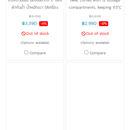
เก็บความเย็น ช่องเยอะถึง 17 ช่อง
New, comes with 13 storage
ผ้ากันน้ำ น้ำหนักเบา ใส่เครื่อง
compartments, keeping 11.5°C
ปั๊ม+ipad+Cooler Bagได้ในใบ
cold for up to 20 hours, can
฿3,790
฿3,590
เดียว
be separated into 2 bags, can
฿3,390
฿2,990
-11%
-17%
be carried / backpack /
Out of stock
Out of stock
crossbody.
(Options available)
(Options available)
Compare
Compare