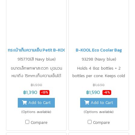
กระเป๋าเก็บความเย็น Petit B-KOOL
B-KOOL Eco Cooler Bag
915770(สี Navy blue)
93298 (Navy blue)
ขนาดเล็กพกพาสะดวก บุฉนวน
Holds 4 8oz bottles + 2
หนาถึง 15mm.เก็บความเย็นได้
bottles per cone. Keeps cold
13°C นาน 24 ชม. เก็บขวดนม 4oz
at 13.3 degrees for 16 hours.
฿1,590
฿1,690
ได้ 4 ขวด หรือเก็บ กล่องเก็บ
฿1,390
฿1,590
-13%
-6%
กรวยปั๊ม Hands-free ได้
Add to Cart
Add to Cart
(Options available)
(Options available)
Compare
Compare