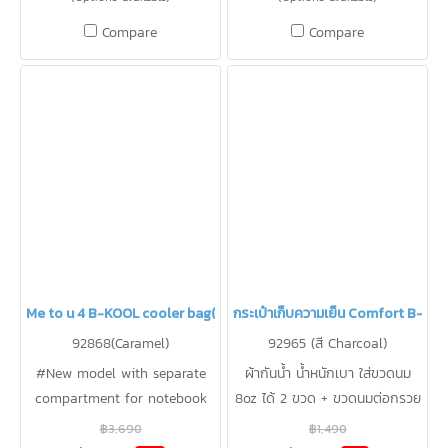
Compare
Compare
Me to u 4 B-KOOL cooler bag(copy)
กระเป๋าเก็บความเย็น Comfort B-KO
92868(Caramel)
92965 (สี Charcoal)
#New model with separate
ผ้ากันน้ำ น้ำหนักเบา ใส่ขวดนม
compartment for notebook
8oz ได้ 2 ขวด + ขวดนมต่อกรวย
and breast pump, lightweight,
2 ขวด เก็บความเย็นได้ 12.3 องศา
฿3,690
฿1,490