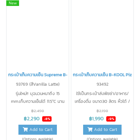
New
กระเป๋าเก็บความเย็น Supreme B-KOOL
กระเป๋าเก็บความเย็น B-KOOL Pizzar
93769 (สีVanilla Latte)
93492
รุ่นใหม่!! บุฉนวนหนาถึง 15
ใช้เป็นกระเป๋าส่งพิซซ่า/อาหาร/
mm.เก็บความเย็นได้ 11.5°C นาน
เครื่องดื่ม ขนาด30 ลิตร หิ้วได้ /
20 ชม. เก๊ะด้านหน้าเก็บเครื่องปั๊ม
สะพายได้ / รัดติดมอเตอร์ไซค์ได้
฿2,490
฿2,190
นมขนาดเล็ก จุขวดนม 8oz ได้ถึง
ฟรีติดโลโก้1ด้าน หน้ากระเป๋าให้
฿2,290
฿1,990
-8%
-9%
8ขวด/กล่องเก็บกรวยปั๊ม
รองรับน้ำหนักได้มากถึง 15-20
Add to Cart
Add to Cart
Hands-free ได้
กิโลกรัม
(Options available)
(Options available)