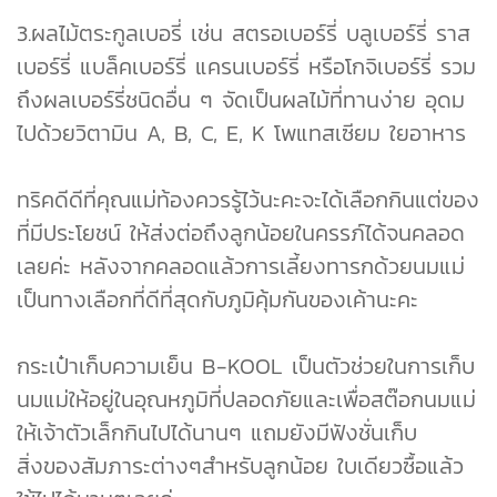
3.ผลไม้ตระกูลเบอรี่ เช่น สตรอเบอร์รี่ บลูเบอร์รี่ ราส
เบอร์รี่ แบล็คเบอร์รี่ แครนเบอร์รี่ หรือโกจิเบอร์รี่ รวม
ถึงผลเบอร์รี่ชนิดอื่น ๆ จัดเป็นผลไม้ที่ทานง่าย อุดม
ไปด้วยวิตามิน A, B, C, E, K โพแทสเซียม ใยอาหาร
ทริคดีดีที่คุณแม่ท้องควรรู้ไว้นะคะจะได้เลือกกินแต่ของ
ที่มีประโยชน์ ให้ส่งต่อถึงลูกน้อยในครรภ์ได้จนคลอด
เลยค่ะ หลังจากคลอดแล้วการเลี้ยงทารกด้วยนมแม่
เป็นทางเลือกที่ดีที่สุดกับภูมิคุ้มกันของเค้านะคะ
กระเป๋าเก็บความเย็น B-KOOL เป็นตัวช่วยในการเก็บ
นมแม่ให้อยู่ในอุณหภูมิที่ปลอดภัยและเพื่อสต๊อกนมแม่
ให้เจ้าตัวเล็กกินไปได้นานๆ แถมยังมีฟังชั่นเก็บ
สิ่งของสัมภาระต่างๆสำหรับลูกน้อย ใบเดียวซื้อแล้ว