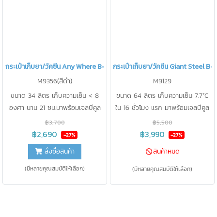
กระเป๋าเก็บยา/วัคซีน Any Where B-KOOL
กระเป๋าเก็บยา/วัคซีน Giant Steel B
M9356(สีดำ)
M9129
ขนาด 34 ลิตร เก็บความเย็น < 8
ขนาด 64 ลิตร เก็บความเย็น 7.7°C
องศา นาน 21 ชม.มาพร้อมเจลบีคูล
ใน 16 ชั่วโมง แรก มาพร้อมเจลบีคูล
1,000g. 4 ชิ้น และ แท่งวัดอุณหภูมิ 1
1,000g. 2 ชิ้น และ แท่งวัดอุณหภูมิ 1
฿3,700
฿5,500
ชิ้น
ชิ้น
฿2,690
฿3,990
-27%
-27%
สั่งซื้อสินค้า
สินค้าหมด
(มีหลายคุณสมบัติให้เลือก)
(มีหลายคุณสมบัติให้เลือก)