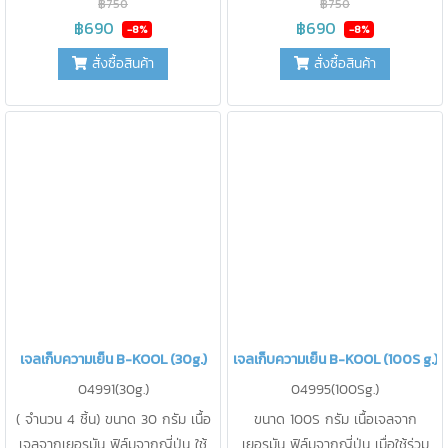
฿750
฿750
ตั้งแต่ 10-32 องศา เห็นอุณหภูมิ
ตั้งแต่ 1-12 องศา เห็นอุณหภูมิ
฿690
฿690
-8%
-8%
ชัดเจน
ชัดเจน
สั่งซื้อสินค้า
สั่งซื้อสินค้า
เจลเก็บความเย็น B-KOOL (30g.)
เจลเก็บความเย็น B-KOOL (100S g.)
04991(30g.)
04995(100Sg.)
( จำนวน 4 ชิ้น) ขนาด 30 กรัม เนื้อ
ขนาด 100S กรัม เนื้อเจลจาก
เจลจากเยอรมัน ฟิล์มจากญี่ปุ่น ใช้
เยอรมัน ฟิล์มจากญี่ปุ่น เมื่อใช้ร่วม