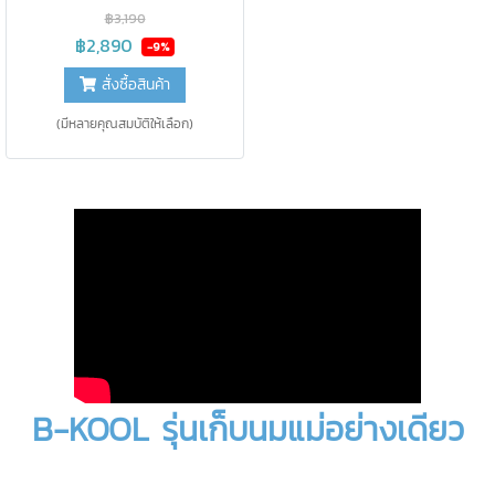
กับ petit ทำให้ ได้ "กระเป๋าใส่เครื่อง
฿3,190
ปั๊ม และสัมภาระคุณแม่ที่มีช่องเก็บ
฿2,890
-9%
ของ ถึง 19 ช่อง และเก็บความเย็น <
สั่งซื้อสินค้า
15 องศา นาน 24 ชม.
(มีหลายคุณสมบัติให้เลือก)
B-KOOL รุ่นเก็บนมแม่อย่างเดียว