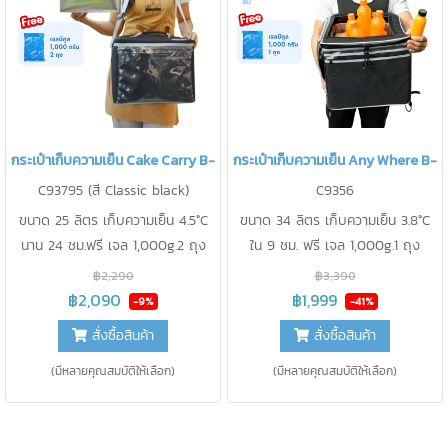
กระเป๋าเก็บความเย็น Cake Carry B-KOOL
กระเป๋าเก็บความเย็น Any Where B-
C93795 (สี Classic black)
C9356
ขนาด 25 ลิตร เก็บความเย็น 4.5°C
ขนาด 34 ลิตร เก็บความเย็น 3.8°C
นาน 24 ชม.ฟรี เจล 1,000g.2 ถุง
ใน 9 ชม. ฟรี เจล 1,000g.1 ถุง
รองรับน้ำหนัก 15-20 กิโลกรัม ใหม่!!
รองรับน้ำหนัก 15-25 กิโลกรัม ใหม่!!มี
฿2,290
฿3,390
เหมาะสำหรับใส่เค้ก 2 ปอนด์ ได้ 2
ช่องเปิดฝา ด้านบนโชว์ สินค้าได้ดี
฿2,090
฿1,999
-9%
-41%
กล่อง/น้ำผลไม้/แซนวิช/ซูชิ ด้านหน้า
เหมาะสำหรับยืนขาย น้ำผลไม้ แซนวิช
สั่งซื้อสินค้า
สั่งซื้อสินค้า
มีช่อง “ใส่โลโก้เองได้”สายปรับระดับ
ซูชิ หยิบสะดวกไม่ต้องเปิดซิป หิ้ว
ได้ พร้อม แผ่นรองรับที่บ่าไม่ให้เมื่อย
สบาย ไม่ปวดไหล่ ด้วย สาย
(มีหลายคุณสมบัติให้เลือก)
(มีหลายคุณสมบัติให้เลือก)
เวลาบรรจุของหนัก หิ้ว/สะพายข้าง/
“Support” หนานุ่ม ถึง 2 เส้น ด้าน
คล้องคอ/รัดติดรถมอเตอร์ไซค์ได้ มี
หน้ามีช่อง “ใส่โลโก้เองได้”สะพายได้
ถุงด้านในถอดออกได้เพื่อการทำความ
ทั้งด้านหลัง/ด้านหน้า/รัดติดรถ