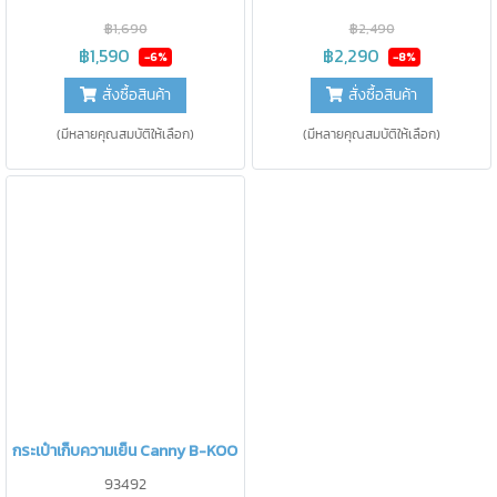
องศา นาน 16 ชม.
฿1,690
฿2,490
฿1,590
฿2,290
-6%
-8%
สั่งซื้อสินค้า
สั่งซื้อสินค้า
(มีหลายคุณสมบัติให้เลือก)
(มีหลายคุณสมบัติให้เลือก)
กระเป๋าเก็บความเย็น Canny B-KOOL
93492