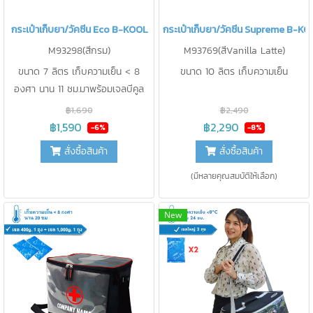
กระเป๋าเก็บยา/วัคซีน Eco B-KOOL
กระเป๋าเก็บยา/วัคซีน Supreme B-KO
M93298(สีกรม)
M93769(สีVanilla Latte)
ขนาด 7 ลิตร เก็บความเย็น < 8
ขนาด 10 ลิตร เก็บความเย็น
องศา นาน 11 ชม.มาพร้อมเจลบีคูล
400g. 2 ชิ้น และ แท่งวัดอุณหภูมิ 1
฿1,690
฿2,490
ชิ้น
฿1,590
฿2,290
-6%
-8%
สั่งซื้อสินค้า
สั่งซื้อสินค้า
(มีหลายคุณสมบัติให้เลือก)
New