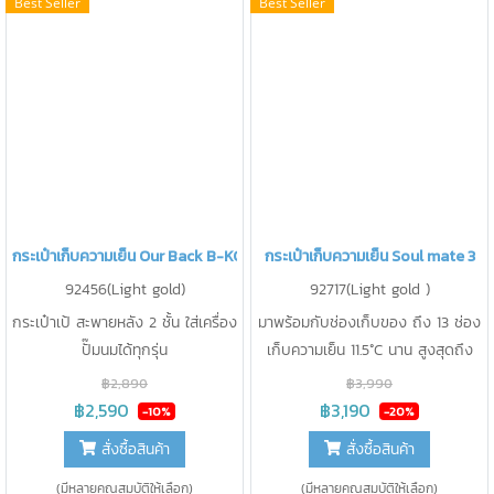
Best Seller
Best Seller
กระเป๋าเก็บความเย็น Our Back B-KOOL
กระเป๋าเก็บความเย็น Soul mate 3
92456(Light gold)
92717(Light gold )
กระเป๋าเป้ สะพายหลัง 2 ชั้น ใส่เครื่อง
มาพร้อมกับช่องเก็บของ ถึง 13 ช่อง
ปั๊มนมได้ทุกรุ่น
เก็บความเย็น 11.5°C นาน สูงสุดถึง
20 ชม. แยกกระเป๋าออกได้เป็น 2 ใบ
฿2,890
฿3,990
ถือ/ สะพายหลัง / สะพาย ข้างได้
฿2,590
฿3,190
-10%
-20%
สั่งซื้อสินค้า
สั่งซื้อสินค้า
(มีหลายคุณสมบัติให้เลือก)
(มีหลายคุณสมบัติให้เลือก)