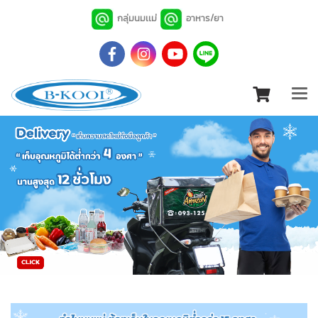
กลุ่มนมเเม่
อาหาร/ยา