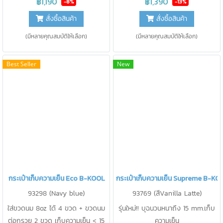
฿1,190
฿1,390
-8%
-13%
ปั๊ม Hands-free ได้
สั่งซื้อสินค้า
สั่งซื้อสินค้า
(มีหลายคุณสมบัติให้เลือก)
(มีหลายคุณสมบัติให้เลือก)
Best Seller
New
กระเป๋าเก็บความเย็น Eco B-KOOL
กระเป๋าเก็บความเย็น Supreme B-KO
93298 (Navy blue)
93769 (สีVanilla Latte)
ใส่ขวดนม 8oz ได้ 4 ขวด + ขวดนม
รุ่นใหม่!! บุฉนวนหนาถึง 15 mm.เก็บ
ต่อกรวย 2 ขวด เก็บความเย็น < 15
ความเย็น