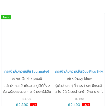
New
กระเป๋าเก็บความเย็น Soul mate6
กระเป๋าเก็บความเย็น Duo Plus B-KO
93765 (สี Pink petal)
91577(Navy blue)
รุ่นใหม่!! กระเป๋าเก็บอุณหภูมิได้ทั้ง 2
รุ่นใหม่ Set คู่ ที่คู่ควร 1 Set มีกระเป๋า
ชั้น พร้อมถอดแยกกระเป๋าออกได้เป็น
2 ใบ ดีไซน์สวยด้านหน้า ปักลาย Grid
2 ใบ ถือ/ สะพายหลัง/สะพาย ข้างได้
ผลิตด้วยผ้านุ่มลื่น น่า สัมผัส ใส่
฿3,190
฿3,190
เก็บความเย็น < 15 องศา นาน 25
เครื่องปั๊ม+Notebook+Cooler Bag
฿2,890
฿2,490
-9%
-22%