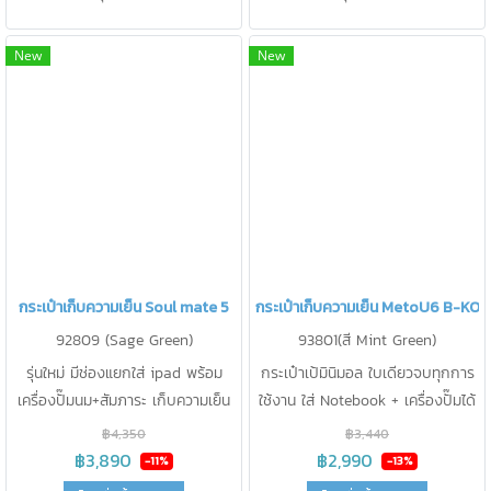
New
New
กระเป๋าเก็บความเย็น Soul mate 5
กระเป๋าเก็บความเย็น MetoU6 B-KO
92809 (Sage Green)
93801(สี Mint Green)
รุ่นใหม่ มีช่องแยกใส่ ipad พร้อม
กระเป๋าเป้มินิมอล ใบเดียวจบทุกการ
เครื่องปั๊มนม+สัมภาระ เก็บความเย็น
ใช้งาน ใส่ Notebook + เครื่องปั๊มได้
< 15 องศา นาน 20 ชม. แยกกระเป๋า
ทุกรุ่น จุขวดนม 8 oz ได้ 4 ขวด
฿4,350
฿3,440
ออกได้เป็น 2 ใบ ถือ/ สะพายหลัง/
พร้อมกระเป๋าเก็บความเย็นด้านใน
฿3,890
฿2,990
-11%
-13%
สะพายข้างได้ ช่องเก็บของ ถึง 12
เก็บความเย็น < 15 องศา นาน 22