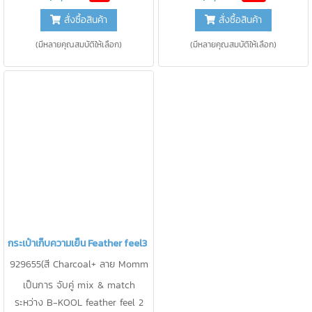
ชม. สูงสุดในท้องตลาด
ได้ในใบเดียว เก็บความเย็น
สั่งซื้อสินค้า
สั่งซื้อสินค้า
(มีหลายคุณสมบัติให้เลือก)
(มีหลายคุณสมบัติให้เลือก)
กระเป๋าเก็บความเย็น Feather feel3 B-KOOL
929655(สี Charcoal+ ลาย Momm
y&Me)
เป็นการ จับคู่ mix & match
ระหว่าง B-KOOL feather feel 2