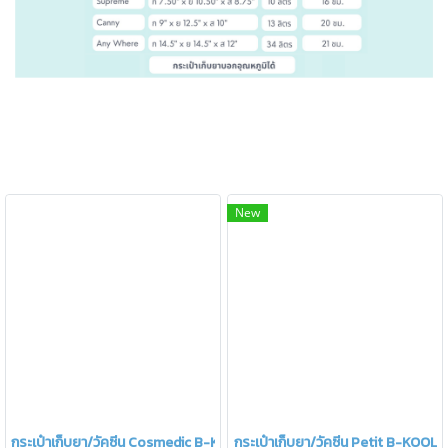
New
กระเป๋าเก็บยา/วัคซีน Cosmedic B-KOOL
กระเป๋าเก็บยา/วัคซีน Petit B-KOOL