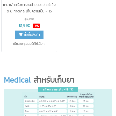
เหมาะสำหรับการขนย้ายนมแม่ แช่แข็ง
ระยะทางไกล เก็บความเย็น < 15
องศา นาน 22 ชม. ขนาด 13 ลิตร
฿2,190
รองรับน้ำหนัก 10-15 กิโลกรัม
฿1,990
-9%
สั่งซื้อสินค้า
(มีหลายคุณสมบัติให้เลือก)
Medical
สำหรับเก็บยา