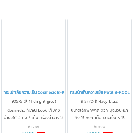
กระเป๋าเก็บความเย็น Cosmedic B-KOOL
กระเป๋าเก็บความเย็น Petit B-KOOL
93575 (สี Midnight grey)
915770(สี Navy blue)
Cosmedic ที่มาใน Look เก็บถุง
ขนาดเล็กพกพาสะดวก บุฉนวนหนา
น้ำนมได้ 4 ถุง / เก็บเครื่องสำอางได้
ถึง 15 mm. เก็บความเย็น < 15
เก็บความเย็น < 15 องศา นาน 17 ชม.
องศา นาน 24 ชม. เก็บขวดนม 4oz
฿1,295
฿1,590
ได้ 4 ขวด หรือเก็บ กล่องเก็บกรวย