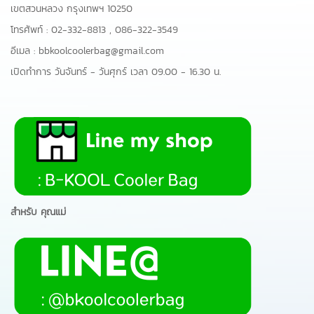
เขตสวนหลวง กรุงเทพฯ 10250
โทรศัพท์ :
02-332-8813
,
086-322-3549
อีเมล :
bbkoolcoolerbag@gmail.com
เปิดทำการ วันจันทร์ - วันศุกร์ เวลา 09.00 - 16.30 น.
สำหรับ คุณแม่