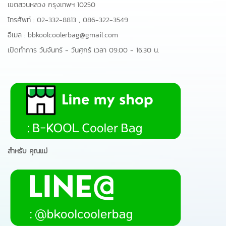
เขตสวนหลวง กรุงเทพฯ 10250
โทรศัพท์ :
02-332-8813
,
086-322-3549
อีเมล :
bbkoolcoolerbag@gmail.com
เปิดทำการ วันจันทร์ - วันศุกร์ เวลา 09.00 - 16.30 น.
สำหรับ คุณแม่