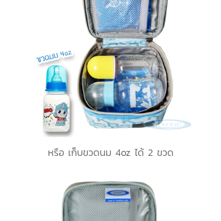
หรือ เก็บขวดนม 4oz ได้ 2 ขวด