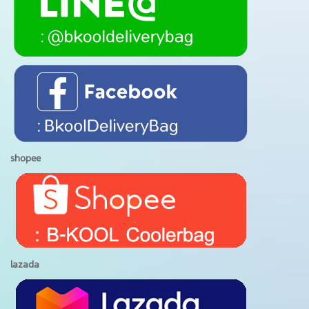
shopee
lazada