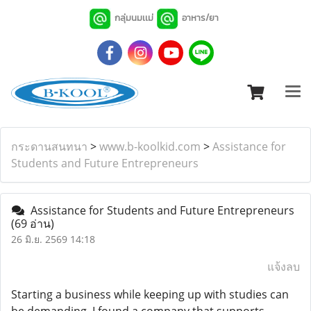
กลุ่มนมเเม่
อาหาร/ยา
กระดานสนทนา
>
www.b-koolkid.com
>
Assistance for
Students and Future Entrepreneurs
Assistance for Students and Future Entrepreneurs
(69 อ่าน)
26 มิ.ย. 2569 14:18
แจ้งลบ
Starting a business while keeping up with studies can
be demanding. I found a company that supports