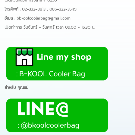
เขตสวนหลวง กรุงเทพฯ 10250
โทรศัพท์ :
02-332-8813
,
086-322-3549
อีเมล :
bbkoolcoolerbag@gmail.com
เปิดทำการ วันจันทร์ - วันศุกร์ เวลา 09.00 - 16.30 น.
สำหรับ คุณแม่