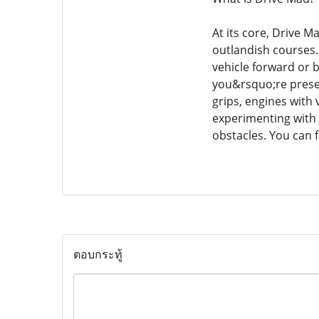
At its core, Drive M
outlandish courses. 
vehicle forward or 
you&rsquo;re presen
grips, engines with 
experimenting with t
obstacles. You can 
ตอบกระทู้