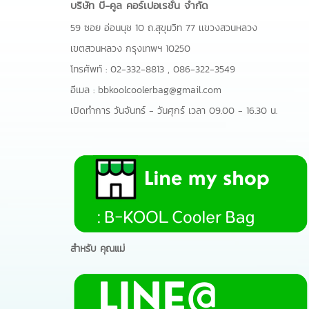
บริษัท บี-คูล คอร์เปอเรชั่น จำกัด
59 ซอย อ่อนนุช 10 ถ.สุขุมวิท 77 เเขวงสวนหลวง
เขตสวนหลวง กรุงเทพฯ 10250
โทรศัพท์ :
02-332-8813
,
086-322-3549
อีเมล :
bbkoolcoolerbag@gmail.com
เปิดทำการ วันจันทร์ - วันศุกร์ เวลา 09.00 - 16.30 น.
สำหรับ คุณแม่