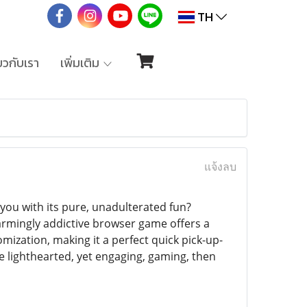
TH
่ยวกับเรา
เพิ่มเติม
แจ้งลบ
you with its pure, unadulterated fun?
harmingly addictive browser game offers a
mization, making it a perfect quick pick-up-
e lighthearted, yet engaging, gaming, then