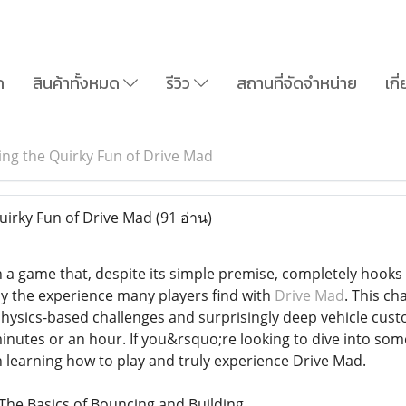
ก
สินค้าทั้งหมด
รีวิว
สถานที่จัดจำหน่าย
เกี
ng the Quirky Fun of Drive Mad
uirky Fun of Drive Mad
(91 อ่าน)
a game that, despite its simple premise, completely hooks 
y the experience many players find with
Drive Mad
. This c
physics-based challenges and surprisingly deep vehicle custo
minutes or an hour. If you&rsquo;re looking to dive into som
n learning how to play and truly experience Drive Mad.
The Basics of Bouncing and Building