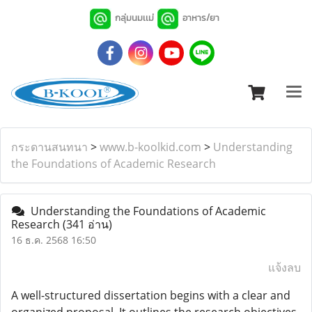
กลุ่มนมเเม่
อาหาร/ยา
กระดานสนทนา
>
www.b-koolkid.com
>
Understanding
the Foundations of Academic Research
Understanding the Foundations of Academic
Research
(341 อ่าน)
16 ธ.ค. 2568 16:50
แจ้งลบ
A well-structured dissertation begins with a clear and
organized proposal. It outlines the research objectives,