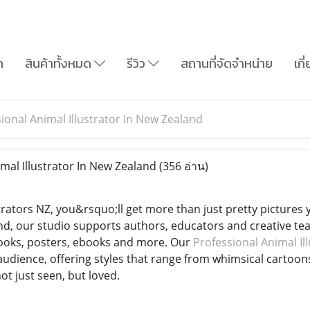
ก
สินค้าทั้งหมด
รีวิว
สถานที่จัดจำหน่าย
เกี
ional Animal Illustrator In New Zealand
mal Illustrator In New Zealand
(356 อ่าน)
trators NZ, you&rsquo;ll get more than just pretty pictures yo
d, our studio supports authors, educators and creative team
ooks, posters, ebooks and more. Our
Professional Animal Il
udience, offering styles that range from whimsical cartoons
t just seen, but loved.