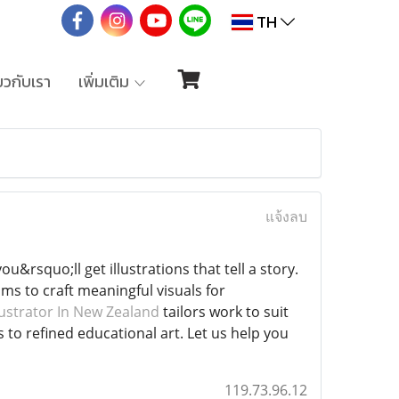
TH
่ยวกับเรา
เพิ่มเติม
แจ้งลบ
u&rsquo;ll get illustrations that tell a story.
s to craft meaningful visuals for
lustrator In New Zealand
tailors work to suit
 to refined educational art. Let us help you
119.73.96.12