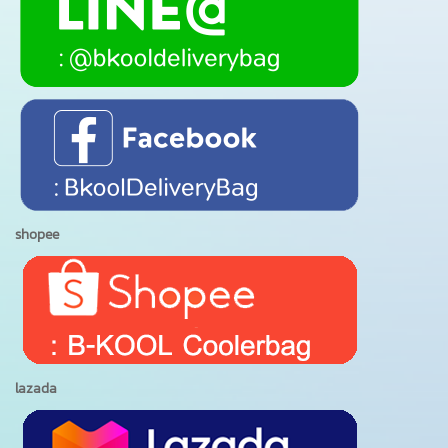
shopee
lazada