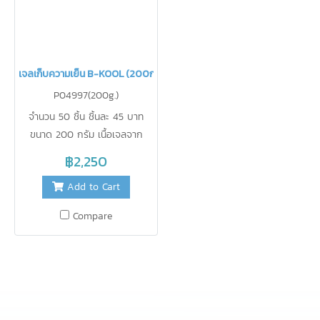
เจลเก็บความเย็น B-KOOL (200กรัม)
P04997(200g.)
จำนวน 50 ชิ้น ชิ้นละ 45 บาท
ขนาด 200 กรัม เนื้อเจลจาก
เยอรมัน ฟิล์มจากญี่ปุ่น ใช้รักษา
฿2,250
ความเย็นแทนน้ำแข็ง ไม่ละลายเป็น
Add to Cart
น้ำ สะดวกในการใช้งาน ปราศจาก
สารเคมี ปลอดภัยสำหรับอาหาร
Compare
สามารถนำกลับมาใช้ใหม่ได้บ่อยเท่า
ที่ต้องการ