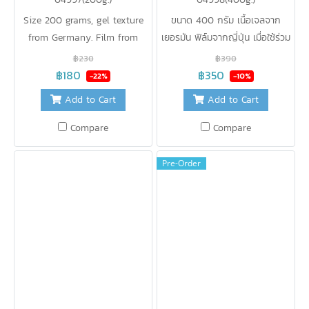
Size 200 grams, gel texture
ขนาด 400 กรัม เนื้อเจลจาก
from Germany. Film from
เยอรมัน ฟิล์มจากญี่ปุ่น เมื่อใช้ร่วม
Japan Use to keep cool
กับกระเป๋าเก็บความเย็น B-KOOL
฿230
฿390
instead of ice. Does not
จะเก็บความเย็นได้ 10 องศา นาน
฿180
฿350
-22%
-10%
dissolve into water
12 ชั่วโมง (จำนวน2ชิ้น)ใช้รักษา
Add to Cart
Add to Cart
Convenient to use Free from
ความเย็นแทนน้ำแข็ง ไม่ละลายเป็น
chemicals Safe for food, can
น้ำ สะดวกในการใช้งาน ปราศจาก
Compare
Compare
be reused as often as needed.
สารเคมี ปลอดภัยสำหรับอาหาร
สามารถนำกลับมาใช้ใหม่ได้บ่อยเท่า
Pre-Order
ที่ต้องการ