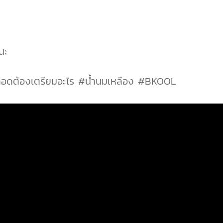
ก
้นะ
อดต้องเตรียมอะไร #น้ำนมเหลือง #BKOOL