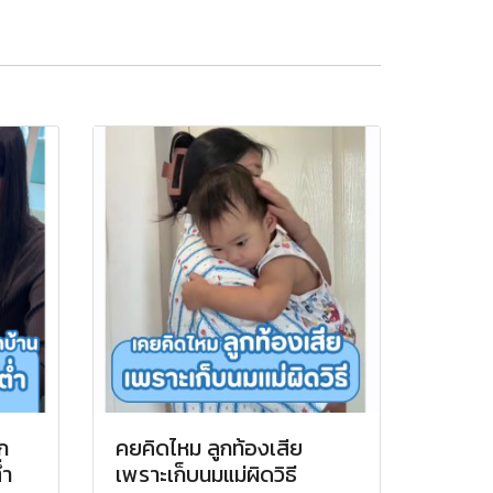
อก
คยคิดไหม ลูกท้องเสีย
่ำ
เพราะเก็บนมแม่ผิดวิธี