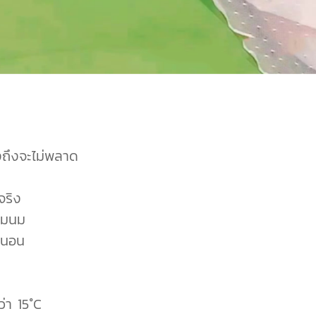
างถึงจะไม่พลาด
้จริง
ั๊มนม
น่นอน
่า 15°C