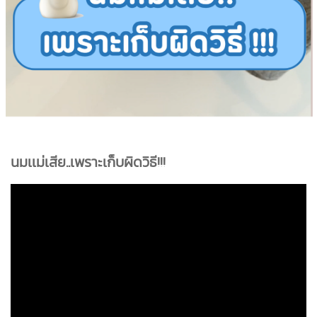
นมเเม่เสีย..เพราะเก็บผิดวิธี!!!