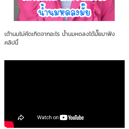
เต้านมไม่คัดเกิดจากอะไร น้ำนมหดลงได้มั๊ยมาฟัง
คลิปนี้️