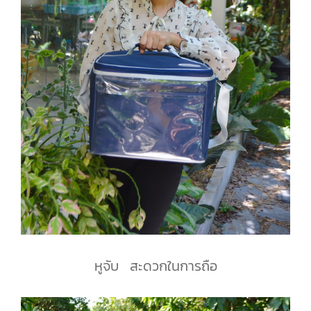
หูจับ สะดวกในการถือ