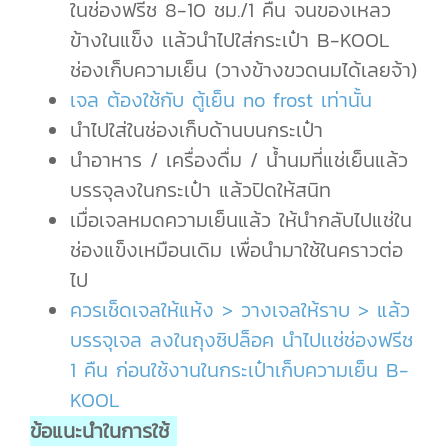
ในช่องฟรีช 8-10 ชม./1 คืน จนของเหลว
ข้างในแข็ง เเล้วนำไปใส่กระเป๋า B-KOOL
ช่องเก็บความเย็น (วางข้างขวดนมได้เลยจ้า)
เจล ต้องใช้กับ ตู้เย็น no frost เท่านั้น
นำไปใส่ในช่องเก็บด้านบนกระเป๋า
นำอาหาร / เครื่องดื่ม / น้ำนมที่แช่เย็นแล้ว
บรรจุลงในกระเป๋า แล้วปิดให้สนิท
เมื่อเจลหมดความเย็นแล้ว ให้นำกลับไปแช่ใน
ช่องแข็งเหมือนเดิม เพื่อนำมาใช้ในคราวต่อ
ไป
ควรเช็ดเจลให้แห้ง > วางเจลให้ราบ > แล้ว
บรรจุเจล ลงในถุงซิปล็อค นำไปเเช่ช่องฟรีช
1 คืน ก่อนใช้งานในกระเป๋าเก็บความเย็น B-
KOOL
ข้อแนะนำในการใช้