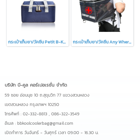
กระเป๋าเก็บยา/วัคซีน Petit B-KOOL
กระเป๋าเก็บยา/วัคซีน Any Where B-KOOL
บริษัท บี-คูล คอร์เปอเรชั่น จำกัด
59 ซอย อ่อนนุช 10 ถ.สุขุมวิท 77 เเขวงสวนหลวง
เขตสวนหลวง กรุงเทพฯ 10250
โทรศัพท์ :
02-332-8813
,
086-322-3549
อีเมล :
bbkoolcoolerbag@gmail.com
เปิดทำการ วันจันทร์ - วันศุกร์ เวลา 09.00 - 16.30 น.