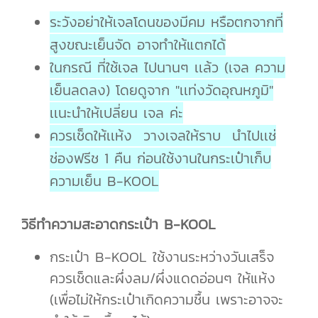
ระวังอย่าให้เจลโดนของมีคม หรือตกจากที่
สูงขณะเย็นจัด อาจทำให้แตกได้
ในกรณี ที่ใช้เจล ไปนานๆ เเล้ว (เจล ความ
เย็นลดลง) โดยดูจาก "เเท่งวัดอุณหภูมิ"
เเนะนำให้เปลี่ยน เจล ค่ะ
ควรเช็ดให้เเห้ง วางเจลให้ราบ นำไปเเช่
ช่องฟรีช 1 คืน ก่อนใช้งานในกระเป๋าเก็บ
ความเย็น B-KOOL
วิธีทำความสะอาดกระเป๋า B-KOOL
กระเป๋า B-KOOL ใช้งานระหว่างวันเสร็จ
ควรเช็ดและผึ่งลม/ผึ่งแดดอ่อนๆ ให้แห้ง
(เพื่อไม่ให้กระเป๋าเกิดความชื้น เพราะอาจจะ