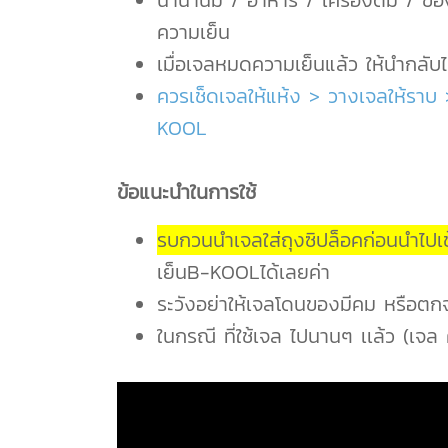
นำน้ำนม / อาหาร / เครื่องดื่ม / ขอ
ความเย็น
เมื่อเจลหมดความเย็นแล้ว ให้นำกลับไ
ควรเช็ดเจลให้แห้ง > วางเจลให้ราบ 
KOOL
ข้อแนะนำในการใช้
รบกวนนำเจลใส่ถุงซิปล็อคก่อนนำไปเข้
เย็นB-KOOLได้เลยค่า
ระวังอย่าให้เจลโดนของมีคม หรือตกจ
ในกรณี ที่ใช้เจล ไปนานๆ เเล้ว (เจล