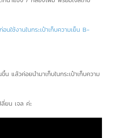
ะติกน้ำแข็ง / กล่องโฟม พร้อมเจลเก็บ
ก่อนใช้งานในกระเป๋าเก็บความเย็น B-
นขึ้น แล้วค่อยนำมาเก็บในกระเป๋าเก็บความ
ลี่ยน เจล ค่ะ