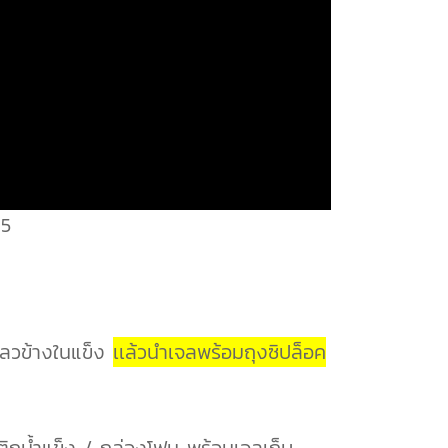
e5
ลวข้างในแข็ง
เเล้วนำเจลพร้อมถุงซิปล็อค