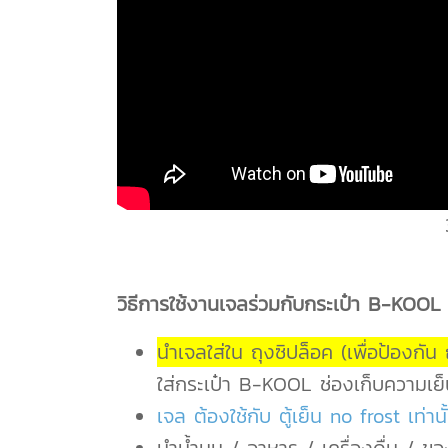
3
วิธีการใช้งานเจลร่วมกับกระเป๋า B-KOOL
นำเจลใส่ใน ถุงซิปล็อค (เพื่อป้องกัน
ใส่กระเป๋า B-KOOL ช่องเก็บความเย็
เจล ต้องใช้กับ ตู้เย็น no frost เท่านั