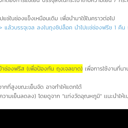
งที่ต้องการแช่เย็น บรรจุลงในกระเป๋าเก็บความเย็น / กร
ปแช่ในช่องแข็งเหมือนเดิม เพื่อนำมาใช้ในคราวต่อไป
> แล้วบรรจุเจล ลงในถุงซิปล็อค นำไปเเช่ช่องฟรีช 1 คืน 
าช่องฟรีส (เพื่อป้องกัน ถุงเจลขาด)
เพื่อการใช้งานที่นา
ากที่สูงขณะเย็นจัด อาจทำให้แตกได้
 ความเย็นลดลง) โดยดูจาก "เเท่งวัดอุณหภูมิ" เเนะนำให้เป