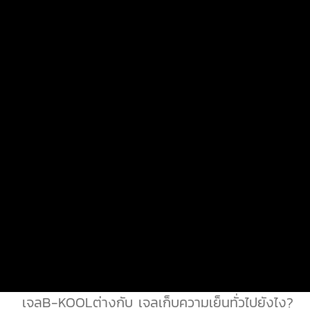
เจลB-KOOLต่างกับ เจลเก็บความเย็นทั่วไปยังไง?