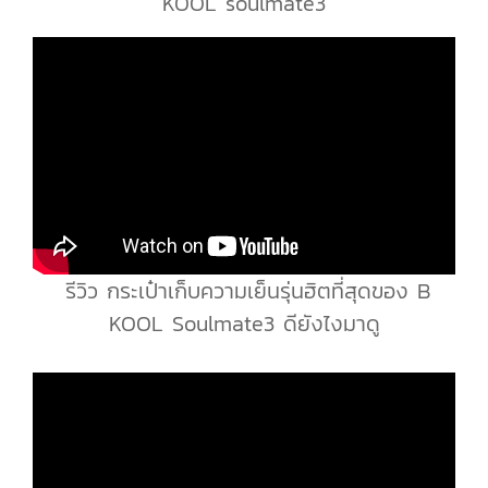
KOOL soulmate3
รีวิว กระเป๋าเก็บความเย็นรุ่นฮิตที่สุดของ B
KOOL Soulmate3 ดียังไงมาดู