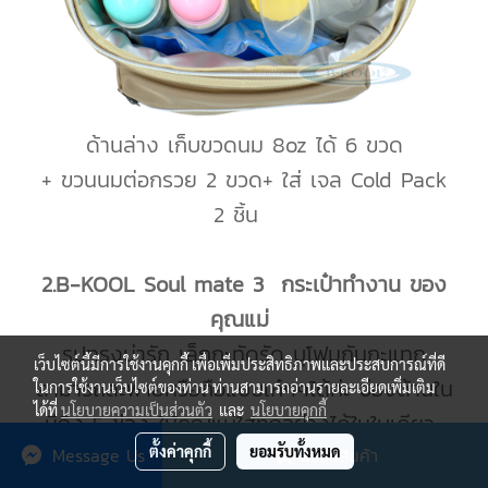
ด้านล่าง เก็บขวดนม 8oz ได้ 6 ขวด
+ ขวนนมต่อกรวย 2 ขวด+ ใส่ เจล Cold Pack
2 ชิ้น
2.B-KOOL Soul mate 3 กระเป๋าทำงาน ของ
คุณแม่
รูปทรงน่ารัก เล็กกะทัดรัด บุโฟมกันกะแทก
เว็บไซต์นี้มีการใช้งานคุกกี้ เพื่อเพิ่มประสิทธิภาพและประสบการณ์ที่ดี
สามารถสะพายหรือถือแบบเก๋ๆๆได้ค่ะ ช่องด้านใน
ในการใช้งานเว็บไซต์ของท่าน ท่านสามารถอ่านรายละเอียดเพิ่มเติม
ได้ที่
นโยบายความเป็นส่วนตัว
และ
นโยบายคุกกี้
มีถึง 5 ช่อง ให้คุณแม่ใส่ทุกอย่างได้ในใบเดียว
ตั้งค่าคุกกี้
ยอมรับทั้งหมด
Message Us
สั่งซื้อสินค้า