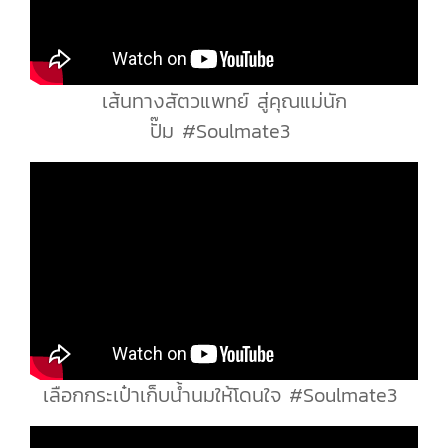
เส้นทางสัตวแพทย์ สู่คุณแม่นัก
ปั๊ม #Soulmate3
เลือกกระเป๋าเก็บน้ำนมให้โดนใจ #Soulmate3