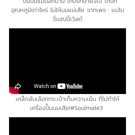
ปั๊มนมแม่นอกบ้าน เก็บรักษายังไง เก็บที่
อุณหภูมิเท่าไหร่ ไม่ให้นมแม่เสีย จากเพจ : เเม่โบ
วี่เเฮปปี้เวิลด์
เคล็ดลับเลือกกระเป๋าเก็บความเย็น ที่ไม่ทำให้
เครื่องปั๊มนมเสีย!#Soulmate3