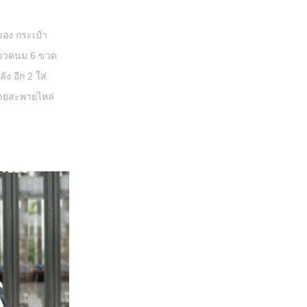
ของ กระเป๋า
 ใส่ขวดนม 6 ขวด
ัง อีก 2 ใส่
ายสะพายไหล่