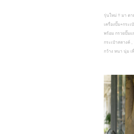
รุ่นใหม่ !! มา 
เครื่องปั๊ม+กระเป
พร้อม กรวยปั๊ม
กระเป๋าสตางค์ ,
กว้าง หนา นุ่ม เ