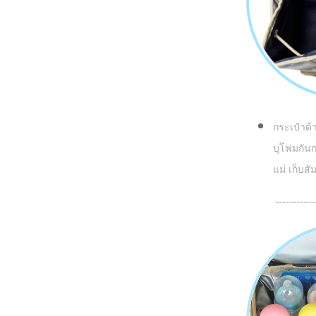
กระเป๋าด
บุโฟมกันก
แม่ เก็บส
-----------