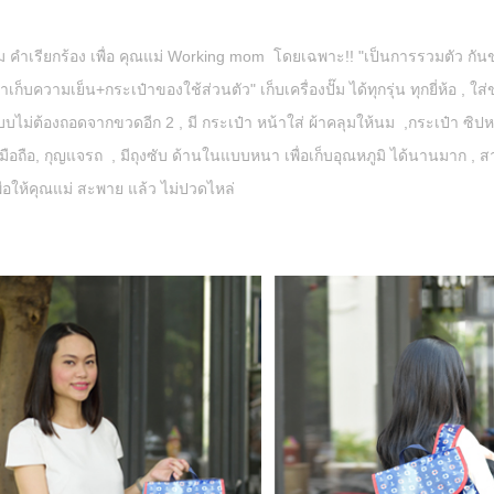
ตาม คำเรียกร้อง เพื่อ คุณแม่ Working mom โดยเฉพาะ!! "เป็นการรวมตัว กัน
๋าเก็บความเย็น+กระเป๋าของใช้ส่วนตัว" เก็บเครื่องปั๊ม ได้ทุกรุ่น ทุกยี่ห้อ ,
แบบไม่ต้องถอดจากขวดอีก 2
,
มี กระเป๋า หน้าใส่ ผ้าคลุมให้นม
,
กระเป๋า ซิปหล
 มือถือ, กุญแจรถ
,
มีถุงซับ ด้านในแบบหนา เพื่อเก็บอุณหภูมิ ได้นานมาก
,
ส
พื่อให้คุณแม่ สะพาย แล้ว ไม่ปวดไหล่