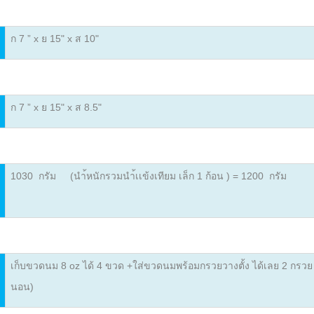
ก 7
” x ย 1
5" x ส 10
"
ก 7
” x ย 1
5" x ส 8
.5"
1030 กรัม (นำ้หนักรวมนำ้เเข้งเทียม เล็ก 1 ก้อน ) = 1200 กรัม
เก็บขวดนม 8 oz ได้ 4 ขวด +
ใส่ขวดนมพร้อมกรวยวางตั้ง ได้เลย 2
กรวย 
นอน)