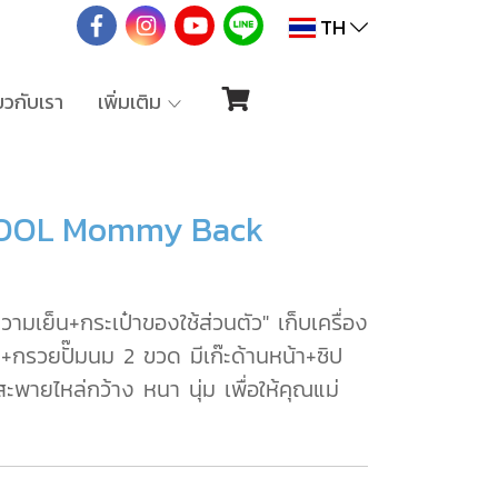
TH
่ยวกับเรา
เพิ่มเติม
B-KOOL Mommy Back
บความเย็น+กระเป๋าของใช้ส่วนตัว" เก็บเครื่อง
ขวด+กรวยปั๊มนม 2 ขวด มีเก๊ะด้านหน้า+ซิป
ะพายไหล่กว้าง หนา นุ่ม เพื่อให้คุณแม่