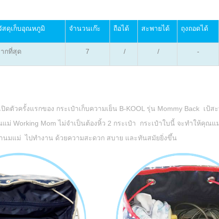
ดุเก็บอุณหภูมิ
จำนวนเก๊ะ
ถือได้
สะพายได้
ถุงถอดได้
ากที่สุด
7
/
/
-
เปิดตัวครั้งแรกของ กระเป๋าเก็บความเย็น
B-KOOL รุ่น Mommy Back เป้สะ
แม่ Working Mom ไม่จำเป็นต้องหิ้ว 2 กระเป๋า กระเป๋าใบนี้ จะทำให้คุณแม่
นมแม่ ไปทำงาน ด้วยความสะดวก สบาย และทันสมัยยิ่งขึ้น