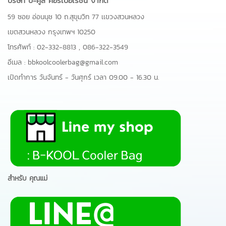
บริษัท บี-คูล คอร์เปอเรชั่น จำกัด
59 ซอย อ่อนนุช 10 ถ.สุขุมวิท 77 เเขวงสวนหลวง
เขตสวนหลวง กรุงเทพฯ 10250
โทรศัพท์ :
02-332-8813
,
086-322-3549
อีเมล :
bbkoolcoolerbag@gmail.com
เปิดทำการ วันจันทร์ - วันศุกร์ เวลา 09.00 - 16.30 น.
สำหรับ คุณแม่