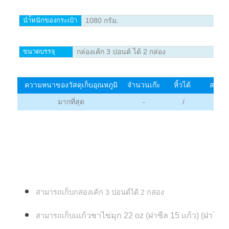
นำ้หนักของกระเป๋า
1080 กรัม.
ขนาดบรรจุ
กล่องเค้ก 3 ปอนด์ ได้ 2 กล่อง
ความหนาของวัสดุเก็บอุณหภูมิ
จำนวนเก๊ะ
หิ้วได้
สะพาย
มากที่สุด
-
/
สามารถเก็บกล่องเค้ก 3 ปอนด์ได้ 2 กล่อง
เแก้วชาไข่มุก 22 oz (ฝาซีล 15 เเก้ว)
(ฝาโดม 
สามารถเก็บ