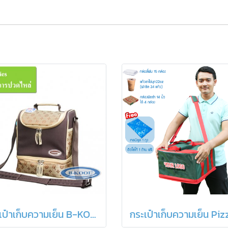
กระเป๋าเก็บความเย็น B-KOOL Working Mom C