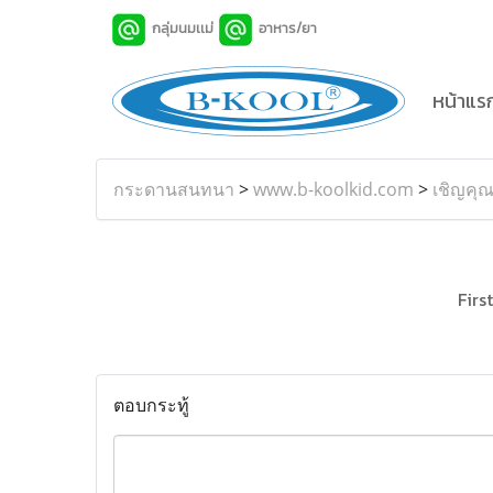
กลุ่มนมเเม่
อาหาร/ยา
หน้าแร
กระดานสนทนา
>
www.b-koolkid.com
>
เชิญคุณ
First
ตอบกระทู้