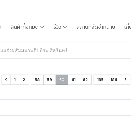
ก
สินค้าทั้งหมด
รีวิว
สถานที่จัดจำหน่าย
เกี
แม่ร่วมสัมมนาฟรี ! ที่รพ.ศิครินทร์
1
2
…
58
59
60
61
62
…
185
186