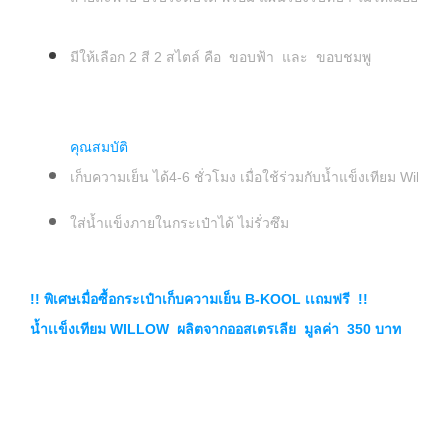
มีให้เลือก 2 สี 2 สไตล์ คือ ขอบฟ้า และ ขอบชมพู
คุณสมบัติ
เก็บความเย็น ได้4-6 ชั่วโมง เมื่อใช้ร่วมกับน้ำแข็งเทียม Willo
ใส่น้ำแข็งภายในกระเป๋าได้ ไม่รั่วซึม
!! พิเศษเมื่อซื้อกระเป๋าเก็บความเย็น B-KOOL เเถมฟรี !!
น้ำเเข็งเทียม WILLOW ผลิตจากออสเตรเลีย มูลค่า 350 บาท