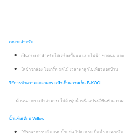
เหมาะสำหรับ
เป็นกระเป๋าสำหรับใส่เครื่องปั๊มนม แบบไฟฟ้า ขวดนม และถุงเก
ใส่ข้าวกล่อง โยเกริ์ต ผลไม้ เวลาพาลูกไปเที่ยวนอกบ้าน
วิธีการทำความสะอาดกระเป๋าเก็บความเย็น B-KOOL
ด้านนอกกระเป๋าสามารถใช้ผ้าซุบน้ำหรือแปรงสีฟันทำความสะอาดได้ค่ะ
น้ำแข็งเทียม Willow
ใช้รักษาความเย็นแทนน้ำแข็ง ไม่ละลายเป็นน้ำ สะดวกในการใ