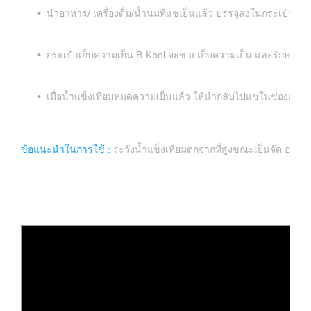
•
นำอาหาร/ เครื่องดื่ม/น้ำนมที่แช่เย็นแล้ว บรรจุลงในกระเป๋า แล้
•
กระเป๋าเก็บความเย็น B-Kool จะช่วยเก็บความเย็น และรักษาอุณห
•
เมื่อน้ำแข็งเทียมหมดความเย็นแล้ว ให้นำกลับไปแช่ในช่องแข็งเ
ข้อแนะนำในการใช้ :
ระวังน้ำแข็งเทียมตกจากที่สูงขณะเย็นจัด อาจท