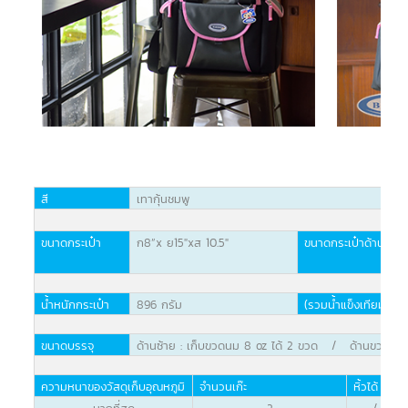
สี
เทากุ้นชมพู
ขนาดกระเป๋า
ก8”x ย15"xส 10.5"
ขนาดกระเป๋าด้านใน
น้ำหนักกระเป๋า
896 กรัม
(รวมน้ำแข็งเทียมขนาด
ขนาดบรรจุ
ด้านซ้าย : เก็บขวดนม 8 oz ได้ 2 ขวด / ด้านขวา : เ
ความหนาของวัสดุเก็บอุณหภูมิ
จำนวนเก๊ะ
หิ้วได้