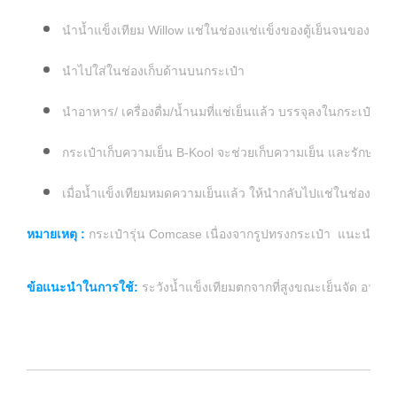
นำน้ำแข็งเทียม Willow แช่ในช่องแช่แข็งของตู้เย็นจนของเหล
นำไปใส่ในช่องเก็บด้านบนกระเป๋า
นำอาหาร/ เครื่องดื่ม/น้ำนมที่แช่เย็นแล้ว บรรจุลงในกระเป๋า แล
กระเป๋าเก็บความเย็น B-Kool จะช่วยเก็บความเย็น และรักษาอุณ
เมื่อน้ำแข็งเทียมหมดความเย็นแล้ว ให้นำกลับไปแช่ในช่องแข็ง
หมายเหตุ :
กระเป๋ารุ่น Comcase เนื่องจากรูปทรงกระเป๋า แนะนำให้
ข้อแนะนำในการใช้:
ระวังน้ำแข็งเทียมตกจากที่สูงขณะเย็นจัด อาจทำ