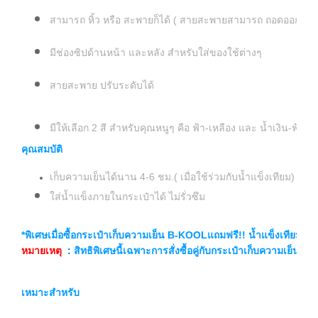
สามารถ หิ้ว หรือ สะพายก็ได้ ( สายสะพายสามารถ ถอดออกได้ เมื
มีช่องซิปด้านหน้า และหลัง สำหรับใส่ของใช้ต่างๆ
สายสะพาย ปรับระดับได้
มีให้เลือก 2 สี สำหรับคุณหนูๆ คือ ฟ้า-เหลือง และ น้ำเงิน-ฟ้า
คุณสมบัติ
เก็บความเย็นได้นาน
4-6
ชม.( เมื่อใช้ร่วมกับน้ำแข็งเทียม)
ควา
ใส่น้ำแข็งภายในกระเป๋าได้ ไม่รั่วซึม
*
พิเศษเมื่อซื้อกระเป๋าเก็บความเย็น
B-KOOL
แถมฟรี!! น้ำแข็งเทียม
WI
หมายเหตุ
:
สิทธิพิเศษนี้เฉพาะการสั่งซื้อคู่กับกระเป๋าเก็บความเย็นเท่าน
เหมาะสำหรับ