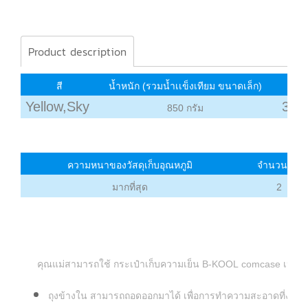
Product description
สี
น้ำหนัก (รวมน้ำเเข็งเทียม ขนาดเล็ก)
Yellow,Sky
3.50
850 กรัม
ความหนาของวัสดุเก็บอุณหภูมิ
จำนวนเก๊ะ
มากที่สุด
2
คุณแม่สามารถใช้ กระเป๋าเก็บความเย็น
B-KOOL comcase เป็นกระเ
ถุงข้างใน สามารถถอดออกมาได้ เพื่อการทำความสะอาดที่ง่าย 