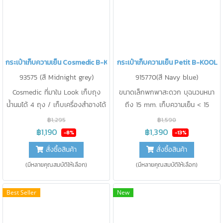
กระเป๋าเก็บความเย็น Cosmedic B-KOOL
กระเป๋าเก็บความเย็น Petit B-KOOL
93575 (สี Midnight grey)
915770(สี Navy blue)
Cosmedic ที่มาใน Look เก็บถุง
ขนาดเล็กพกพาสะดวก บุฉนวนหนา
น้ำนมได้ 4 ถุง / เก็บเครื่องสำอางได้
ถึง 15 mm. เก็บความเย็น < 15
เก็บความเย็น < 15 องศา นาน 17 ชม.
องศา นาน 24 ชม. เก็บขวดนม 4oz
฿1,295
฿1,590
ได้ 4 ขวด หรือเก็บ กล่องเก็บกรวย
฿1,190
฿1,390
-8%
-13%
ปั๊ม Hands-free ได้
สั่งซื้อสินค้า
สั่งซื้อสินค้า
(มีหลายคุณสมบัติให้เลือก)
(มีหลายคุณสมบัติให้เลือก)
Best Seller
New