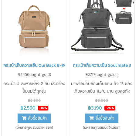
กระเป๋าเก็บความเย็น Our Back B-KOOL
กระเป๋าเก็บความเย็น Soul mate 3
92456(Light gold)
92717(Light gold )
กระเป๋าเป้ สะพายหลัง 2 ชั้น ใส่เครื่อง
มาพร้อมกับช่องเก็บของ ถึง 13 ช่อง
ปั๊มนมได้ทุกรุ่น
เก็บความเย็น 11.5°C นาน สูงสุดถึง
20 ชม. แยกกระเป๋าออกได้เป็น 2 ใบ
฿2,890
฿3,990
ถือ/ สะพายหลัง / สะพาย ข้างได้
฿2,590
฿3,190
-10%
-20%
สั่งซื้อสินค้า
สั่งซื้อสินค้า
(มีหลายคุณสมบัติให้เลือก)
(มีหลายคุณสมบัติให้เลือก)