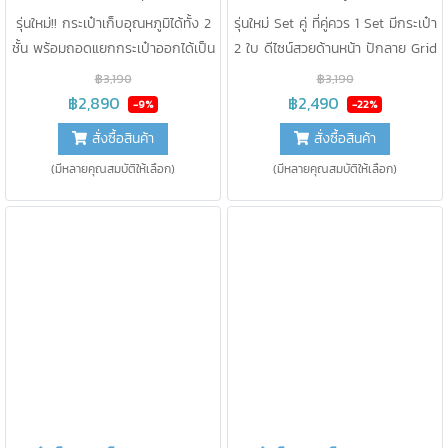
รุ่นใหม่!! กระเป๋าเก็บอุณหภูมิได้ทั้ง 2
รุ่นใหม่ Set คู่ ที่คู่ควร 1 Set มีกระเป๋า
ชั้น พร้อมถอดแยกกระเป๋าออกได้เป็น
2 ใบ ดีไซน์สวยด้านหน้า ปักลาย Grid
2 ใบ ถือ/ สะพายหลัง/สะพาย ข้างได้
ผลิตด้วยผ้านุ่มลื่น น่า สัมผัส ใส่
฿3,190
฿3,190
เก็บความเย็น < 15 องศา นาน 25
เครื่องปั๊ม+Notebook+Cooler Bag
฿2,890
฿2,490
-9%
-22%
ชม. สูงสุดในท้องตลาด
ได้ในใบเดียว เก็บความเย็น
สั่งซื้อสินค้า
สั่งซื้อสินค้า
(มีหลายคุณสมบัติให้เลือก)
(มีหลายคุณสมบัติให้เลือก)