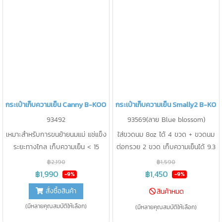
กระเป๋าเก็บความเย็น Canny B-KOOL
กระเป๋าเก็บความเย็น Smally2 B-KOO
93492
93569(ลาย Blue blossom)
เหมาะสำหรับการขนย้ายนมแม่ แช่แข็ง
ใส่ขวดนม 8oz ได้ 4 ขวด + ขวดนม
ระยะทางไกล เก็บความเย็น < 15
ต่อกรวย 2 ขวด เก็บความเย็นได้ 9.3
องศา นาน 22 ชม. ขนาด 13 ลิตร
องศา นาน 15 ชม. ผลิตจากผ้าแค
฿2,190
฿1,590
รองรับน้ำหนัก 10-15 กิโลกรัม
นวาส เคลือบเงา กันน้ำได้ ทำความ
฿1,990
฿1,450
-9%
-9%
สะอาดง่าย
สั่งซื้อสินค้า
สินค้าหมด
(มีหลายคุณสมบัติให้เลือก)
(มีหลายคุณสมบัติให้เลือก)