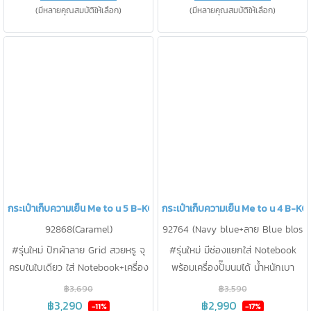
(มีหลายคุณสมบัติให้เลือก)
(มีหลายคุณสมบัติให้เลือก)
กระเป๋าเก็บความเย็น Me to u 5 B-KOOL
กระเป๋าเก็บความเย็น Me to u 4 B-K
92868(Caramel)
92764 (Navy blue+ลาย Blue blos
som)
#รุ่นใหม่ ปักผ้าลาย Grid สวยหรู จุ
#รุ่นใหม่ มีช่องแยกใส่ Notebook
ครบในใบเดียว ใส่ Notebook+เครื่อง
พร้อมเครื่องปั๊มนมได้ น้ำหนักเบา
ปั๊มได้ทุกรุ่น + กล่องเก็บกรวยปั๊ม
ขนาดกะทัดรัด 1 Set มีกระเป๋า 2 ใบ
฿3,690
฿3,590
Hands-free หรือขวดนมได้ถึง 8
เก็บขวดนม 8oz ได้ 4 ขวด + ขวด
฿3,290
฿2,990
-11%
-17%