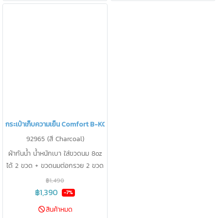
กระเป๋าเก็บความเย็น Comfort B-KOOL
92965 (สี Charcoal)
ผ้ากันน้ำ น้ำหนักเบา ใส่ขวดนม 8oz
ได้ 2 ขวด + ขวดนมต่อกรวย 2 ขวด
เก็บความเย็นได้ 12.3 องศา นาน 16
฿1,490
ชม.
฿1,390
-7%
สินค้าหมด