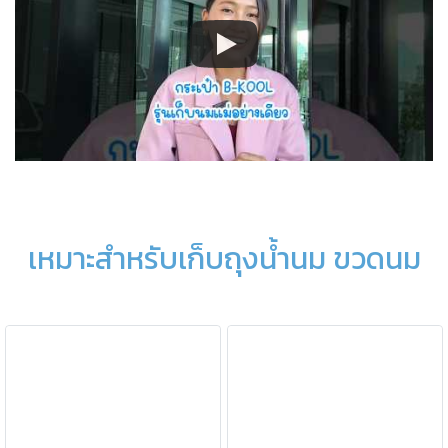
เหมาะสำหรับเก็บถุงน้ำนม ขวดนม