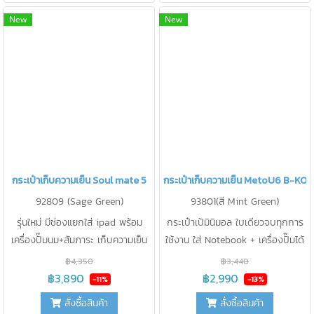
New
New
กระเป๋าเก็บความเย็น Soul mate 5
กระเป๋าเก็บความเย็น MetoU6 B-KO
92809 (Sage Green)
93801(สี Mint Green)
รุ่นใหม่ มีช่องแยกใส่ ipad พร้อม
กระเป๋าเป้มินิมอล ใบเดียวจบทุกการ
เครื่องปั๊มนม+สัมภาระ เก็บความเย็น
ใช้งาน ใส่ Notebook + เครื่องปั๊มได้
< 15 องศา นาน 20 ชม. แยกกระเป๋า
ทุกรุ่น จุขวดนม 8 oz ได้ 4 ขวด
฿4,350
฿3,440
ออกได้เป็น 2 ใบ ถือ/ สะพายหลัง/
พร้อมกระเป๋าเก็บความเย็นด้านใน
฿3,890
฿2,990
-11%
-13%
สะพายข้างได้ ช่องเก็บของ ถึง 12
เก็บความเย็น < 15 องศา นาน 22
สั่งซื้อสินค้า
สั่งซื้อสินค้า
ช่อง
ชม.