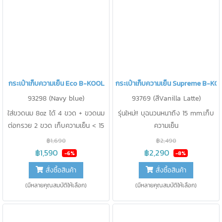
กระเป๋าเก็บความเย็น Eco B-KOOL
กระเป๋าเก็บความเย็น Supreme B-KO
93298 (Navy blue)
93769 (สีVanilla Latte)
ใส่ขวดนม 8oz ได้ 4 ขวด + ขวดนม
รุ่นใหม่!! บุฉนวนหนาถึง 15 mm.เก็บ
ต่อกรวย 2 ขวด เก็บความเย็น < 15
ความเย็น
องศา นาน 16 ชม.
฿1,690
฿2,490
฿1,590
฿2,290
-6%
-8%
สั่งซื้อสินค้า
สั่งซื้อสินค้า
(มีหลายคุณสมบัติให้เลือก)
(มีหลายคุณสมบัติให้เลือก)