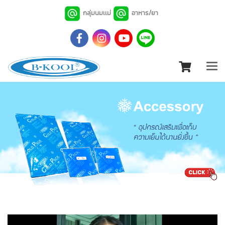
กลุ่มนมเเม่
อาหาร/ยา