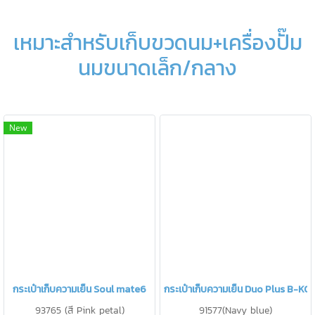
เหมาะสำหรับเก็บขวดนม+เครื่องปั๊ม
นมขนาดเล็ก/กลาง
New
กระเป๋าเก็บความเย็น Soul mate6
กระเป๋าเก็บความเย็น Duo Plus B-KO
93765 (สี Pink petal)
91577(Navy blue)