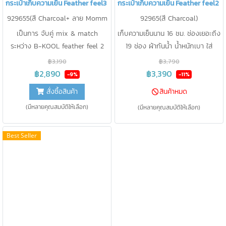
กระเป๋าเก็บความเย็น Feather feel3 B-KOOL
กระเป๋าเก็บความเย็น Feather feel2
929655(สี Charcoal+ ลาย Momm
92965(สี Charcoal)
y&Me)
เป็นการ จับคู่ mix & match
เก็บความเย็นนาน 16 ชม. ช่องเยอะถึง
ระหว่าง B-KOOL feather feel 2
19 ช่อง ผ้ากันน้ำ น้ำหนักเบา ใส่
กับ petit ทำให้ ได้ "กระเป๋าใส่เครื่อง
เครื่องปั๊ม+ipad+Cooler Bagได้ในใบ
฿3,190
฿3,790
ปั๊ม และสัมภาระคุณแม่ที่มีช่องเก็บ
เดียว
฿2,890
฿3,390
-9%
-11%
ของ ถึง 19 ช่อง และเก็บความเย็น <
สั่งซื้อสินค้า
สินค้าหมด
15 องศา นาน 24 ชม.
(มีหลายคุณสมบัติให้เลือก)
(มีหลายคุณสมบัติให้เลือก)
Best Seller