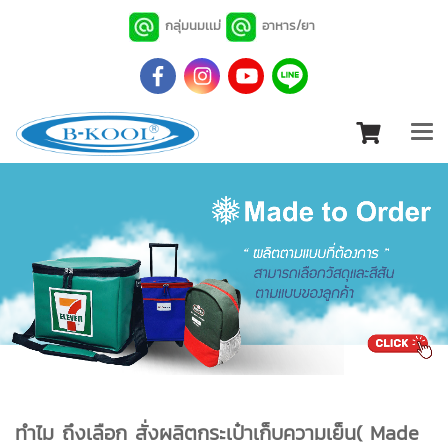
กลุ่มนมเเม่
อาหาร/ยา
ทำไม ถึงเลือก สั่งผลิตกระเป๋าเก็บความเย็น( Made