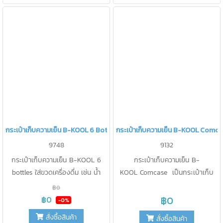
กระเป๋าเก็บความเย็น B-KOOL 6 Bottle
กระเป๋าเก็บความเย็น B-KOOL Comc
9748
9132
กระเป๋าเก็บความเย็น B-KOOL 6
กระเป๋าเก็บความเย็น B-
bottles ใส่ขวดเครื่องดื่ม เช่น น้ำ
KOOL Comcase เป็นกระเป๋าเก็บ
อัดลม/ เบียร์ 6 ขวด / ไวน์2 ขวด มี
อุณหภูมิ สำหรับเด็ก ให้คุณหนูๆ ได้
฿0
สายสะพาย พร้อม ช่องเก็บของด้าน
ทานข้าวกล่องร้อนๆเวลาไปโรงเรียน
฿0
฿0
-0%
หน้า
หรือ เก็บความเย็นของ นม น้ำส้ม ผล
สั่งซื้อสินค้า
สั่งซื้อสินค้า
ไม้ โยเกริ์ต เพื่อสารอาหารครบถ้วน