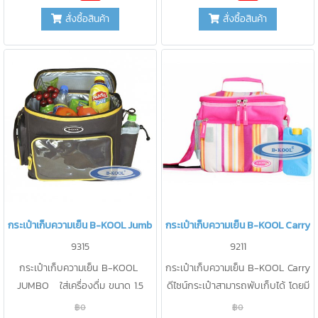
ขนาดเล็ก แต่ปั๊มนม ออกมาได้
สั่งซื้อสินค้า
สั่งซื้อสินค้า
ปริมาณมาก รุ่นนี้ จุ ได้เยอะเก็บขวด
นมได้ 6 ขวด + กรวยปั๊มได้ 2 อัน
Sold out
กระเป๋าเก็บความเย็น B-KOOL Jumbo
กระเป๋าเก็บความเย็น B-KOOL Carry
9315
9211
กระเป๋าเก็บความเย็น B-KOOL
กระเป๋าเก็บความเย็น B-KOOL Carry
JUMBO ใส่เครื่องดื่ม ขนาด 1.5
ดีไซน์กระเป๋าสามารถพับเก็บได้ โดยมี
ลิตร ได้ ถึง 6-8 ขวด พร้อมติดโลโก้
ประสิทธิภาพการรักษาความ
฿0
฿0