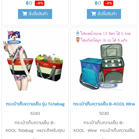
สติ๊กเกอร์บริษัทด้านหน้าได้ Sold out
เย็น เหมือนเดิม ด้านในขนาดใหญ่
฿0
฿0
-0%
-0%
สามารถบรรจุเครื่องปั๊มนมเเบบมือ
สั่งซื้อสินค้า
สั่งซื้อสินค้า
หรือ ขวดนมได้ถึง 6 ขวด Sold out
กระเป๋าเก็บความเย็น รุ่น Totebag
กระเป๋าเก็บความเย็น B-KOOL Wine
9240
9230
กระเป๋าเก็บความเย็น B-
กระเป๋าเก็บความเย็น B-
KOOL Totebag เหมาะสำหรับคุณ
KOOL Wine กระเป๋าเก็บความเย็น
เเม่บ้านที่ซื้อของสดจาก
B-KOOL Wine เหมาะสำหรับเก็บ