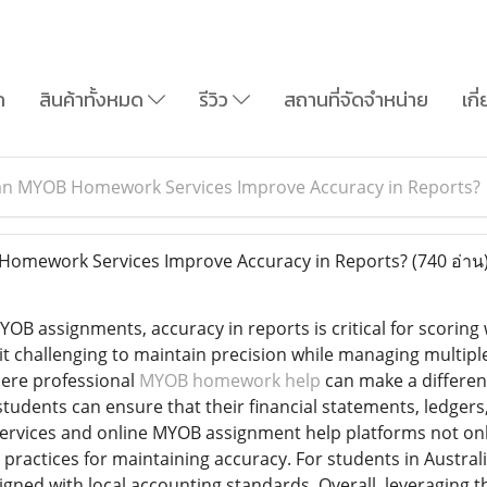
ก
สินค้าทั้งหมด
รีวิว
สถานที่จัดจำหน่าย
เกี
n MYOB Homework Services Improve Accuracy in Reports?
mework Services Improve Accuracy in Reports?
(740 อ่าน
OB assignments, accuracy in reports is critical for scoring
it challenging to maintain precision while managing multipl
here professional
MYOB homework help
can make a differen
students can ensure that their financial statements, ledgers
vices and online MYOB assignment help platforms not only 
 practices for maintaining accuracy. For students in Austr
igned with local accounting standards. Overall, leveraging t