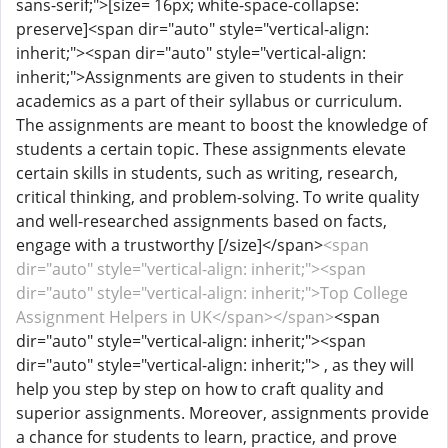
sans-serif;">[size= 16px; white-space-collapse:
preserve]<span dir="auto" style="vertical-align:
inherit;"><span dir="auto" style="vertical-align:
inherit;">Assignments are given to students in their
academics as a part of their syllabus or curriculum.
The assignments are meant to boost the knowledge of
students a certain topic. These assignments elevate
certain skills in students, such as writing, research,
critical thinking, and problem-solving. To write quality
and well-researched assignments based on facts,
engage with a trustworthy [/size]</span>
<span
dir="auto" style="vertical-align: inherit;"><span
dir="auto" style="vertical-align: inherit;">Top College
Assignment Helpers in UK</span></span>
<span
dir="auto" style="vertical-align: inherit;"><span
dir="auto" style="vertical-align: inherit;"> , as they will
help you step by step on how to craft quality and
superior assignments. Moreover, assignments provide
a chance for students to learn, practice, and prove