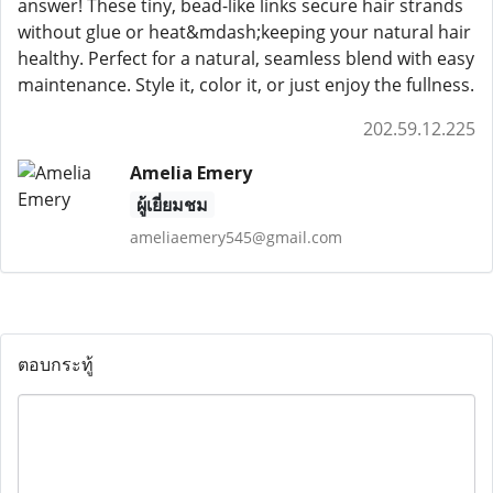
answer! These tiny, bead-like links secure hair strands
without glue or heat&mdash;keeping your natural hair
healthy. Perfect for a natural, seamless blend with easy
maintenance. Style it, color it, or just enjoy the fullness.
202.59.12.225
Amelia Emery
ผู้เยี่ยมชม
ameliaemery545@gmail.com
ตอบกระทู้