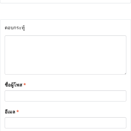
ตอบกระทู้
ชื่อผู้โพส
*
อีเมล
*