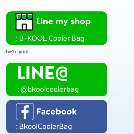
สำหรับ คุณแม่