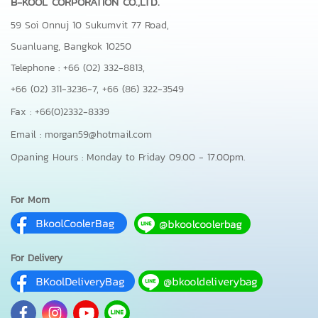
B-KOOL CORPORATION CO.,LTD.
59 Soi Onnuj 10 Sukumvit 77 Road,
Suanluang, Bangkok 10250
Telephone : +66 (02) 332-8813,
+66 (02) 311-3236-7,
+66 (86) 322-3549
Fax : +66(0)2332-8339
Email : morgan59@hotmail.com
Opaning Hours : Monday to Friday 09.00 - 17.00pm.
For Mom
For Delivery