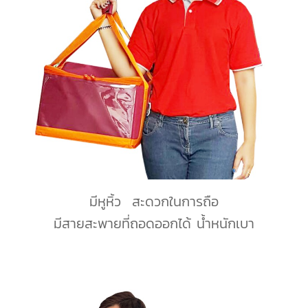
มีหูหิ้ว สะดวกในการถือ
มีสายสะพายที่ถอดออกได้ ​น้ำหนักเบา