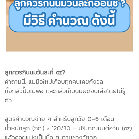
ลูกควรกินนมวันละกี่ oz?
คำถามนี้…แม่มือใหม่เกือบทุกคนเคยกังวล
ทั้งกลัวปั๊มไม่พอ และกลัวเก็บนมผิดจนเสียโดยไม่รู้
ตัว
สูตรคำนวณง่าย ๆ สำหรับลูกวัย 0–6 เดือน
น้ำหนักลูก (กก.) × 120/30 = ปริมาณนมต่อวัน (oz)
แล้วค่อยแบ่งเป็นมื้อ ๆ ตามช่วงวัยลูก