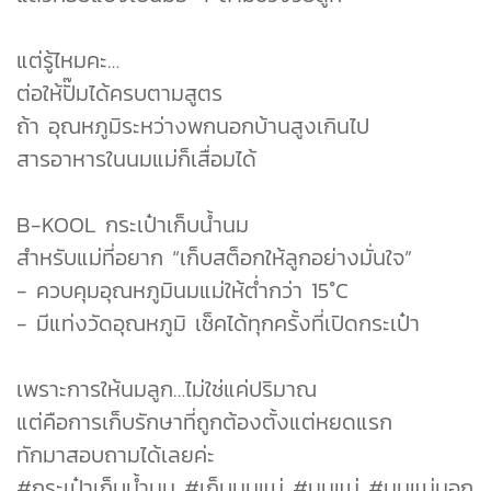
แต่รู้ไหมคะ…
ต่อให้ปั๊มได้ครบตามสูตร
ถ้า อุณหภูมิระหว่างพกนอกบ้านสูงเกินไป
สารอาหารในนมแม่ก็เสื่อมได้
B-KOOL กระเป๋าเก็บน้ำนม
สำหรับแม่ที่อยาก “เก็บสต็อกให้ลูกอย่างมั่นใจ”
- ควบคุมอุณหภูมินมแม่ให้ต่ำกว่า 15°C
- มีแท่งวัดอุณหภูมิ เช็คได้ทุกครั้งที่เปิดกระเป๋า
เพราะการให้นมลูก…ไม่ใช่แค่ปริมาณ
แต่คือการเก็บรักษาที่ถูกต้องตั้งแต่หยดแรก
ทักมาสอบถามได้เลยค่ะ
#กระเป๋าเก็บน้ำนม #เก็บนมแม่ #นมแม่ #นมแม่นอก