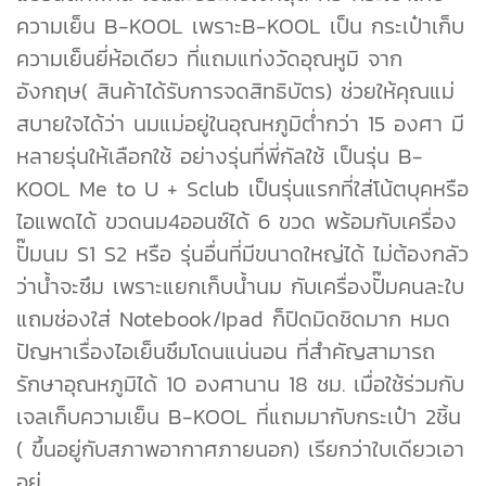
ความเย็น B-KOOL เพราะB-KOOL เป็น กระเป๋าเก็บ
ความเย็นยี่ห้อเดียว ที่แถมแท่งวัดอุณหูมิ จาก
อังกฤษ( สินค้าได้รับการจดสิทธิบัตร) ช่วยให้คุณแม่
สบายใจได้ว่า นมแม่อยู่ในอุณหภูมิต่ำกว่า 15 องศา มี
หลายรุ่นให้เลือกใช้ อย่างรุ่นที่พี่กัลใช้ เป็นรุ่น B-
KOOL Me to U + Sclub เป็นรุ่นแรกที่ใส่โน้ตบุคหรือ
ไอแพดได้ ขวดนม4ออนซ์ได้ 6 ขวด พร้อมกับเครื่อง
ปั๊มนม S1 S2 หรือ รุ่นอื่นที่มีขนาดใหญ่ได้ ไม่ต้องกลัว
ว่าน้ำจะซึม เพราะแยกเก็บน้ำนม กับเครื่องปั๊มคนละใบ
แถมช่องใส่ Notebook/Ipad ก็ปิดมิดชิดมาก หมด
ปัญหาเรื่องไอเย็นซึมโดนแน่นอน ที่สำคัญสามารถ
รักษาอุณหภูมิได้ 10 องศานาน 18 ชม. เมื่อใช้ร่วมกับ
เจลเก็บความเย็น B-KOOL ที่แถมมากับกระเป๋า 2ชิ้น
( ขึ้นอยู่กับสภาพอากาศภายนอก) เรียกว่าใบเดียวเอา
อยู่