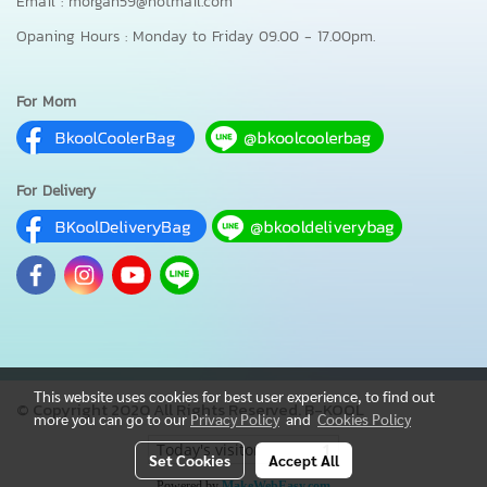
Email : morgan59@hotmail.com
Opaning Hours : Monday to Friday 09.00 - 17.00pm.
For Mom
For Delivery
This website uses cookies for best user experience, to find out
© Copyright 2020 All Rights Reserved. B-KOOL
more you can go to our
Privacy Policy
and
Cookies Policy
Today's visitor
1
Set Cookies
Accept All
Powered by
MakeWebEasy.com