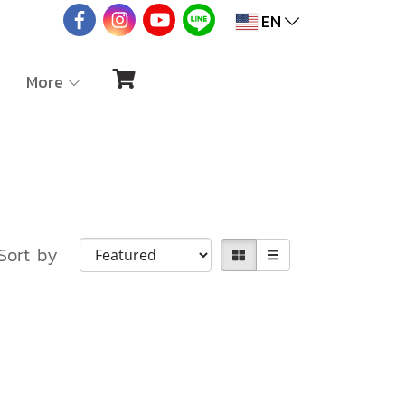
EN
More
Sort by